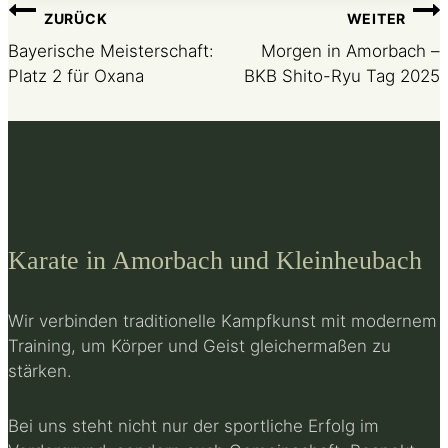
Beitragsnavigation
ZURÜCK
WEITER
Bayerische Meisterschaft:
Morgen in Amorbach –
Platz 2 für Oxana
BKB Shito-Ryu Tag 2025
Karate in Amorbach und Kleinheubach
Wir verbinden traditionelle Kampfkunst mit modernem
Training, um Körper und Geist gleichermaßen zu
stärken.
Bei uns steht nicht nur der sportliche Erfolg im