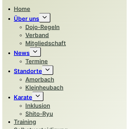
Home
UNTERMENÜ
Über uns
UMSCHALTEN
Dojo-Regeln
Verband
Mitgliedschaft
UNTERMENÜ
News
UMSCHALTEN
Termine
UNTERMENÜ
Standorte
UMSCHALTEN
Amorbach
Kleinheubach
UNTERMENÜ
Karate
UMSCHALTEN
Inklusion
Shito-Ryu
Training