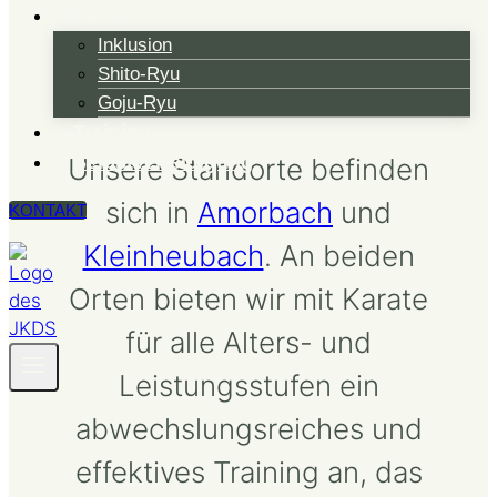
Karate
Inklusion
Unsere Standorte
Shito-Ryu
Goju-Ryu
Training
Selbstverteidigung
Unsere Standorte befinden
sich in
Amorbach
und
KONTAKT
Kleinheubach
. An beiden
Orten bieten wir mit Karate
für alle Alters- und
Leistungsstufen ein
abwechslungsreiches und
effektives Training an, das