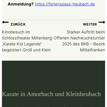
Anmeldung?
https://ferienspass-heubach.de
Beitragsnavigation
ZURÜCK
WEITER
Kinobesuch im
Starker Auftritt beim
Schlosstheater Miltenberg:
Offenen Nachwuchsturnier
„Karate Kid Legends“
2025 des BKB – Bezirk
begeistert Groß und Klein
Mittelfranken
Karate in Amorbach und Kleinheubach