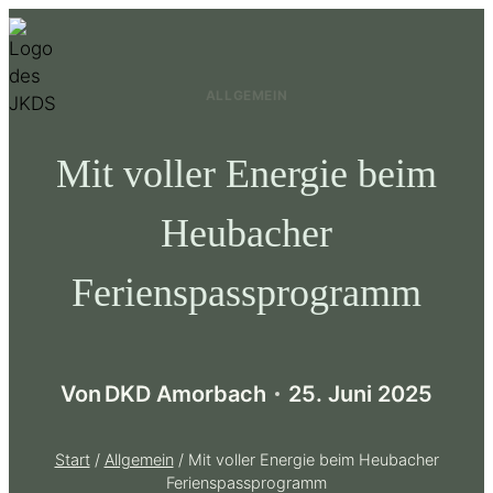
Zum
Inhalt
springen
ALLGEMEIN
Mit voller Energie beim
Heubacher
Ferienspassprogramm
Von
DKD Amorbach
25. Juni 2025
Start
/
Allgemein
/
Mit voller Energie beim Heubacher
Ferienspassprogramm