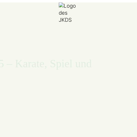
 – Karate, Spiel und
September 2025
ate, Spiel und Teamgeist