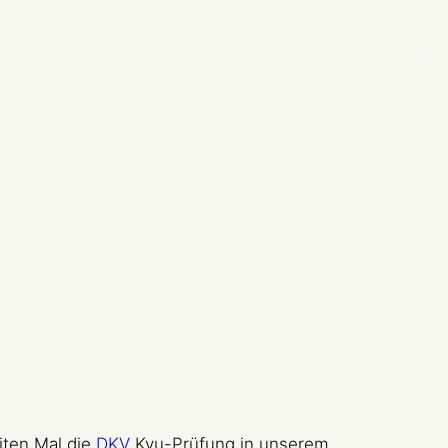
Standorte
Karate
Tra
iten Mal die
D
KV
Kyu-Prüfung in unserem