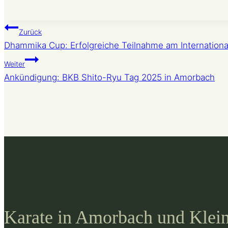
Beitragsnavigati
Zurück
Dhammika Cup: Erfolgreiche Teilnahme am Internationa
Weiter
Ankündigung: BKB Shito-Ryu Tag 2025 in Amorbach
Karate in Amorbach und Klei