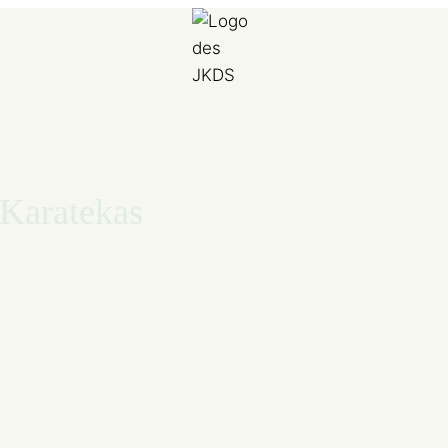
 Karatekas
 2025
kas