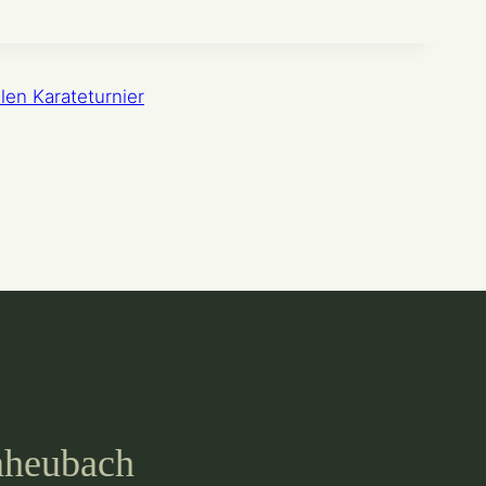
on
len Karateturnier
nheubach